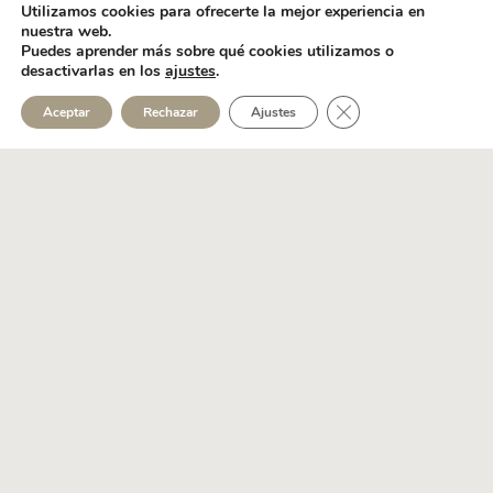
¿Está casado o soltero?
Utilizamos cookies para ofrecerte la mejor experiencia en
nuestra web.
¿Tiene hijos?
Puedes aprender más sobre qué cookies utilizamos o
¿Cuáles son sus estudios?
desactivarlas en los
ajustes
.
¿En qué trabaja?
¿Qué le preocupa?
Cerrar el banner de 
Aceptar
Rechazar
Ajustes
Sus intereses
¿Qué le apasiona?
¿En qué pasa su tiempo libre?
¿Dónde le gusta hacer la compra?
¿En qué le gusta gastar su dinero?
¿Qué le gusta leer y cuál es su serie
favorita?
¿Cuáles son sus colores favoritos?
Tu lugar en el mundo de tu cliente ideal
¿Cómo puedes ayudarle a solucionar sus
problemas?
¿Qué tenéis en común?
¿Cómo va a descubrir tu marca?